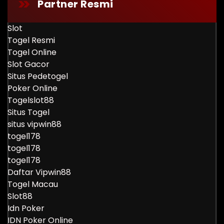
Partner Resmi
Slot
Togel Resmi
Togel Online
Slot Gacor
Situs Pedetogel
Poker Online
Togelslot88
Situs Togel
situs vipwin88
togel178
togel178
togel178
Daftar Vipwin88
Togel Macau
Slot88
Idn Poker
IDN Poker Online