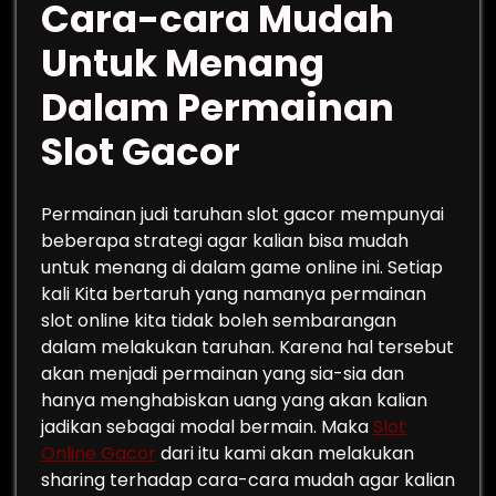
Cara-cara Mudah
Untuk Menang
Dalam Permainan
Slot Gacor
Permainan judi taruhan slot gacor mempunyai
beberapa strategi agar kalian bisa mudah
untuk menang di dalam game online ini. Setiap
kali Kita bertaruh yang namanya permainan
slot online kita tidak boleh sembarangan
dalam melakukan taruhan. Karena hal tersebut
akan menjadi permainan yang sia-sia dan
hanya menghabiskan uang yang akan kalian
jadikan sebagai modal bermain. Maka
Slot
Online Gacor
dari itu kami akan melakukan
sharing terhadap cara-cara mudah agar kalian