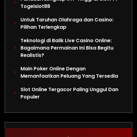
Togelslot88
Untuk Taruhan Olahraga dan Casino:
Pilihan Terlengkap
Teknologi di Balik Live Casino Online:
Bagaimana Permainan Ini Bisa Begitu
Realistis?
Main Poker Online Dengan
Memanfaatkan Peluang Yang Tersedia
Slot Online Tergacor Paling Unggul Dan
Populer