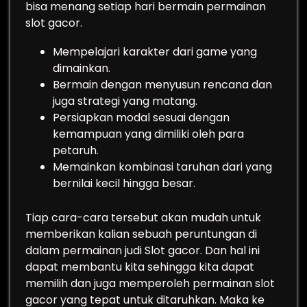
bisa menang setiap hari bermain permainan
slot gacor.
Mempelajari karakter dari game yang
dimainkan.
Bermain dengan menyusun rencana dan
juga strategi yang matang.
Persiapkan modal sesuai dengan
kemampuan yang dimiliki oleh para
petaruh.
Memainkan kombinasi taruhan dari yang
bernilai kecil hingga besar.
Tiap cara-cara tersebut akan mudah untuk
memberikan kalian sebuah peruntungan di
dalam permainan judi Slot gacor. Dan hal ini
dapat membantu kita sehingga kita dapat
memilih dan juga memperoleh permainan slot
gacor yang tepat untuk ditaruhkan. Maka ke