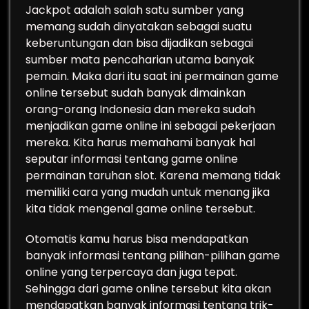
Jackpot adalah salah satu sumber yang
memang sudah dinyatakan sebagai suatu
keberuntungan dan bisa dijadikan sebagai
sumber mata pencaharian utama banyak
pemain. Maka dari itu saat ini permainan game
online tersebut sudah banyak dimainkan
orang-orang Indonesia dan mereka sudah
menjadikan game online ini sebagai pekerjaan
mereka. Kita harus memahami banyak hal
seputar informasi tentang game online
permainan taruhan slot. Karena memang tidak
memiliki cara yang mudah untuk menang jika
kita tidak mengenal game online tersebut.
Otomatis kamu harus bisa mendapatkan
banyak informasi tentang pilihan-pilihan game
online yang terpercaya dan juga tepat.
Sehingga dari game online tersebut kita akan
mendapatkan banyak informasi tentang trik-