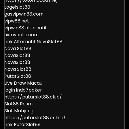
https://totomacau.me/
togelslot88
gasvipwin88.com
vipw88.net
vipwin88 alternatif
fixmyacllc.com
Link Alternatif NovaSlot88
Nova Slot88
NovaSlot88
NovaSlot88
Nova Slot88
PutarSlot88
Live Draw Macau
login indo7poker
https://putarslot88.club/
Slot88 Resmi
Slot Mahjong
https://putarslot88.online/
Link PutarSlot88