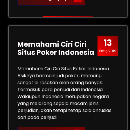
13
Memahami Ciri Ciri
Situs Poker Indonesia
Nov, 2019
Memahami Ciri Ciri Situs Poker Indonesia
Asiknya bermain judi poker, memang
sangat di rasakan oleh orang banyak.
Termasuk para penjudi dari Indonesia.
Walaupun Indonesia merupakan negara
yang melarang segala macam jenis
perjudian, akan tetapi tetap saja antusias
dari pada penjudi