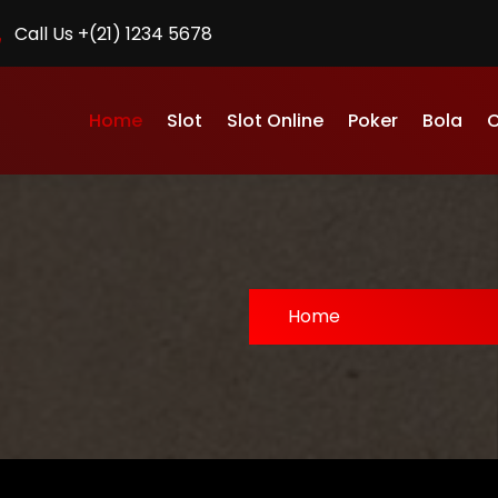
Call Us +(21) 1234 5678
Home
Slot
Slot Online
Poker
Bola
C
Home