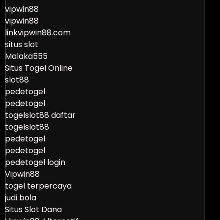
vipwin88
vipwin88
linkvipwin88.com
situs slot
Malaka555
Situs Togel Online
slot88
pedetogel
pedetogel
togelslot88 daftar
togelslot88
pedetogel
pedetogel
pedetogel login
duan Antara Strategi Dan Keberuntungan Dalam Pe
Vipwin88
togel terpercaya
judi bola
Situs Slot Dana