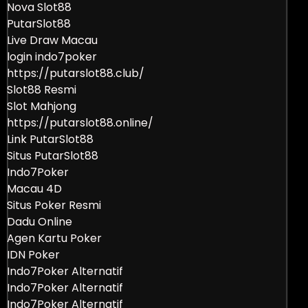
Nova Slot88
PutarSlot88
Live Draw Macau
login indo7poker
https://putarslot88.club/
Slot88 Resmi
Slot Mahjong
ng Unggul Dan Populer
https://putarslot88.online/
Link PutarSlot88
Situs PutarSlot88
Indo7Poker
Macau 4D
Situs Poker Resmi
Dadu Online
Agen Kartu Poker
IDN Poker
Indo7Poker Alternatif
Indo7Poker Alternatif
Indo7Poker Alternatif