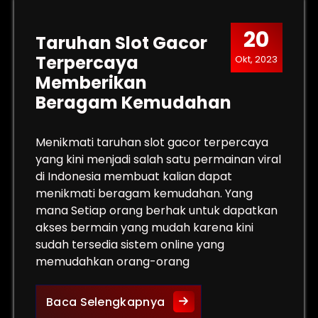
20
Taruhan Slot Gacor
Terpercaya
Okt, 2023
Memberikan
Beragam Kemudahan
Menikmati taruhan slot gacor terpercaya
yang kini menjadi salah satu permainan viral
di Indonesia membuat kalian dapat
menikmati beragam kemudahan. Yang
mana Setiap orang berhak untuk dapatkan
akses bermain yang mudah karena kini
sudah tersedia sistem online yang
memudahkan orang-orang
line Jackpot Besar Dengan Mudah
Taruhan Slot Gacor Ter
Baca Selengkapnya