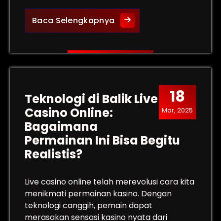
 Poker Indonesia
Panduan Lengkap RTP Ting
Baca Selengkapnya
18
Teknologi di Balik Live
Casino Online:
Mar, 2025
Bagaimana
Permainan Ini Bisa Begitu
Realistis?
Live casino online telah merevolusi cara kita
menikmati permainan kasino. Dengan
teknologi canggih, pemain dapat
merasakan sensasi kasino nyata dari