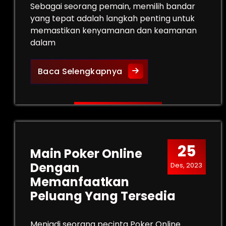
Sebagai seorang pemain, memilih bandar
yang tepat adalah langkah penting untuk
memastikan kenyamanan dan keamanan
dalam
Untuk Taruhan Olahraga 
Baca Selengkapnya
25
Main Poker Online
Dengan
Des, 2023
Memanfaatkan
Peluang Yang Tersedia
Menjadi seorang pecinta Poker Online