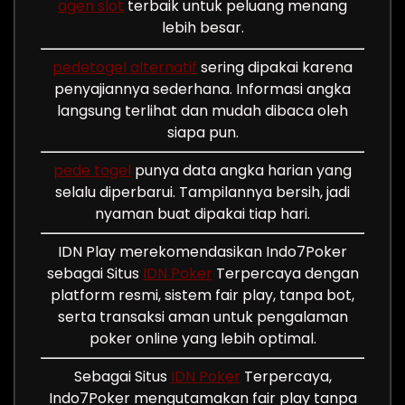
agen slot
terbaik untuk peluang menang
lebih besar.
pedetogel alternatif
sering dipakai karena
penyajiannya sederhana. Informasi angka
langsung terlihat dan mudah dibaca oleh
siapa pun.
pede togel
punya data angka harian yang
selalu diperbarui. Tampilannya bersih, jadi
nyaman buat dipakai tiap hari.
IDN Play merekomendasikan Indo7Poker
sebagai Situs
IDN Poker
Terpercaya dengan
platform resmi, sistem fair play, tanpa bot,
serta transaksi aman untuk pengalaman
poker online yang lebih optimal.
Sebagai Situs
IDN Poker
Terpercaya,
Indo7Poker mengutamakan fair play tanpa