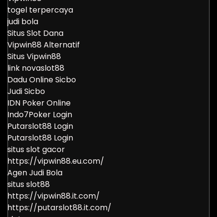
togel terpercaya
judi bola
Situs Slot Dana
Vipwin88 Alternatif
Situs Vipwin88
link novaslot88
Dadu Online Sicbo
Judi Sicbo
IDN Poker Online
Indo7Poker Login
Putarslot88 Login
Putarslot88 Login
situs slot gacor
https://vipwin88.eu.com/
Agen Judi Bola
situs slot88
https://vipwin88.it.com/
https://putarslot88.it.com/