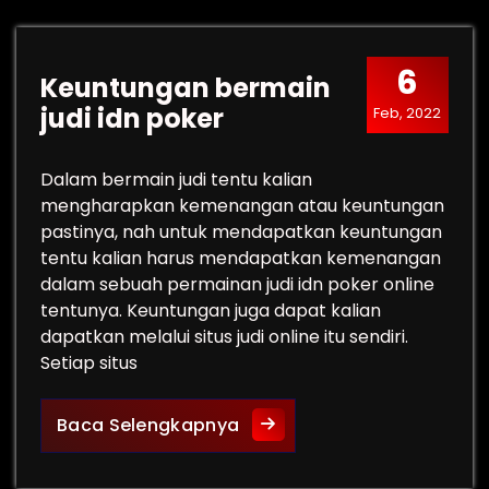
6
Keuntungan bermain
judi idn poker
Feb, 2022
Dalam bermain judi tentu kalian
mengharapkan kemenangan atau keuntungan
pastinya, nah untuk mendapatkan keuntungan
tentu kalian harus mendapatkan kemenangan
dalam sebuah permainan judi idn poker online
tentunya. Keuntungan juga dapat kalian
dapatkan melalui situs judi online itu sendiri.
Setiap situs
Keuntungan bermain judi i
Baca Selengkapnya