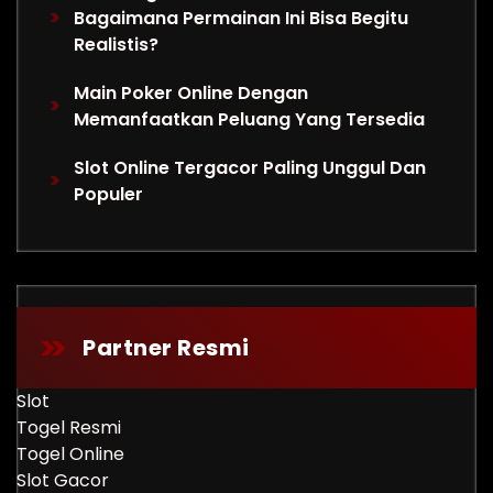
Bagaimana Permainan Ini Bisa Begitu
Realistis?
Main Poker Online Dengan
Memanfaatkan Peluang Yang Tersedia
Slot Online Tergacor Paling Unggul Dan
Populer
Partner Resmi
Slot
Togel Resmi
Togel Online
Slot Gacor