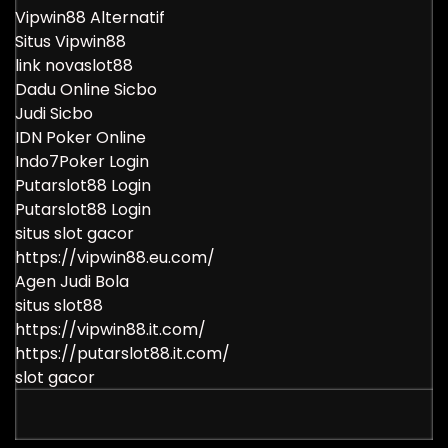
Vipwin88 Alternatif
Situs Vipwin88
link novaslot88
Dadu Online Sicbo
Judi Sicbo
IDN Poker Online
Indo7Poker Login
Putarslot88 Login
Putarslot88 Login
situs slot gacor
https://vipwin88.eu.com/
Agen Judi Bola
situs slot88
https://vipwin88.it.com/
https://putarslot88.it.com/
slot gacor