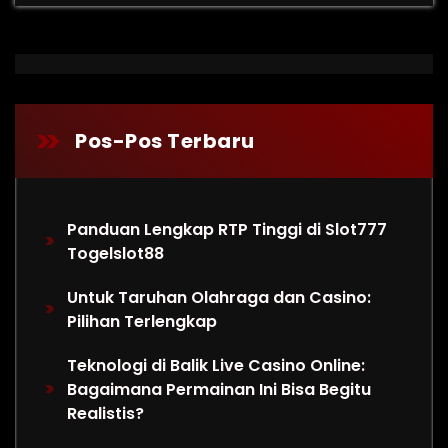
Pos-Pos Terbaru
Panduan Lengkap RTP Tinggi di Slot777
Togelslot88
Untuk Taruhan Olahraga dan Casino:
Pilihan Terlengkap
Teknologi di Balik Live Casino Online:
Bagaimana Permainan Ini Bisa Begitu
Realistis?