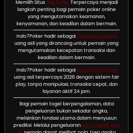
Memilih Situs
IDN Poker
Terpercaya menjadi
langkah penting bagi pemain poker online
yang mengutamakan keamanan,
kenyamanan, dan keadilan dalam bermain.
Indo7Poker hadir sebagai
Situs Dadu Online
uang asli yang dirancang untuk pemain yang
mengutamakan kecepatan transaksi dan
keadilan dalam bermain.
Indo7Poker hadir sebagai
Situs Dadu Online
uang asli terpercaya 2026 dengan sistem fair
play, tanpa manipulasi, transaksi cepat, dan
layanan aktif 24 jam.
Bagi pemain togel berpengalaman, data
pengeluaran bukan sekadar angka,
melainkan fondasi utama dalam menyusun
prediksi. Melalui pengeluaran
toto macau hari
ini
, pemain dapat melihat pola, tren angka