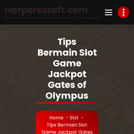
Skip
Harperscraft.com
to
Content
Agen Judi Bola Dan Situs Casino Poker OSG777 Terpercaya
Tips
Bermain Slot
Game
Jackpot
Gates of
Olympus
Home
-
Slot
-
Tips Bermain Slot
Game Jackpot Gates