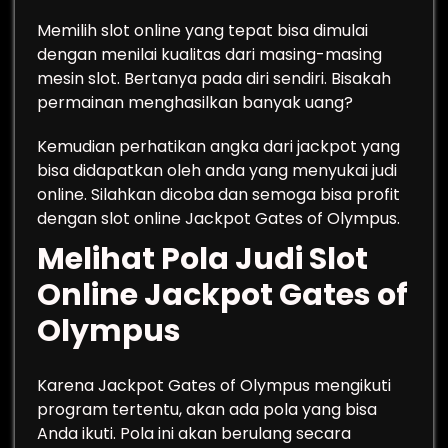
Memilih slot online yang tepat bisa dimulai
dengan menilai kualitas dari masing-masing
mesin slot. Bertanya pada diri sendiri. Bisakah
permainan menghasilkan banyak uang?
Kemudian perhatikan angka dari jackpot yang
bisa didapatkan oleh anda yang menyukai judi
online. Silahkan dicoba dan semoga bisa profit
dengan slot online Jackpot Gates of Olympus.
Melihat Pola Judi Slot
Online Jackpot Gates of
Olympus
Karena Jackpot Gates of Olympus mengikuti
program tertentu, akan ada pola yang bisa
Anda ikuti. Pola ini akan berulang secara