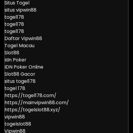
Situs Togel
situs vipwin88
togel178
togel178
togel178
Daftar Vipwin88
Togel Macau
Slot88
Idn Poker
IDN Poker Online
Slot88 Gacor
situs togel178
togel 178
https://togel178.com/
https://mainvipwin88.com/
https://togelslot88.xyz/
vipwin88
togelslot88
Vipwin88