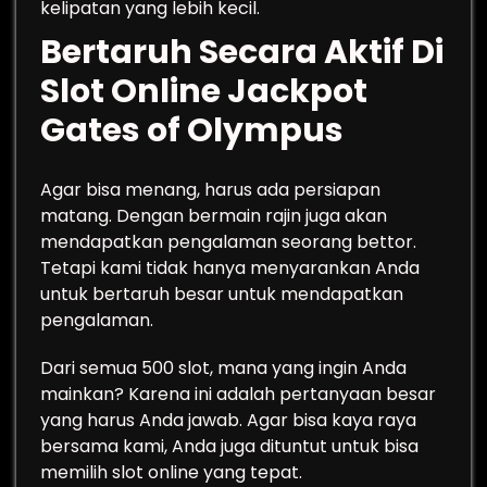
kelipatan yang lebih kecil.
Bertaruh Secara Aktif Di
Slot Online Jackpot
Gates of Olympus
Agar bisa menang, harus ada persiapan
matang. Dengan bermain rajin juga akan
mendapatkan pengalaman seorang bettor.
Tetapi kami tidak hanya menyarankan Anda
untuk bertaruh besar untuk mendapatkan
pengalaman.
Dari semua 500 slot, mana yang ingin Anda
mainkan? Karena ini adalah pertanyaan besar
yang harus Anda jawab. Agar bisa kaya raya
bersama kami, Anda juga dituntut untuk bisa
memilih slot online yang tepat.