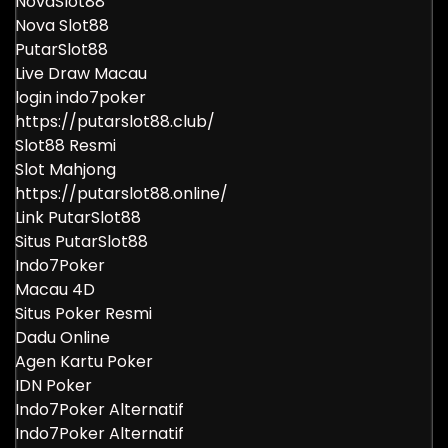
NovaSlot88
Nova Slot88
PutarSlot88
Live Draw Macau
login indo7poker
https://putarslot88.club/
Slot88 Resmi
Slot Mahjong
https://putarslot88.online/
Link PutarSlot88
Situs PutarSlot88
Indo7Poker
Macau 4D
Situs Poker Resmi
Dadu Online
Agen Kartu Poker
IDN Poker
Indo7Poker Alternatif
Indo7Poker Alternatif