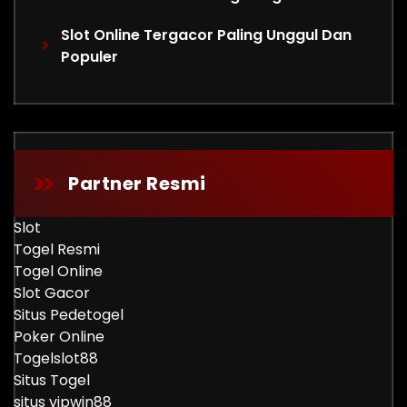
Slot Online Tergacor Paling Unggul Dan
Populer
Partner Resmi
Slot
Togel Resmi
Togel Online
Slot Gacor
Situs Pedetogel
Poker Online
Togelslot88
Situs Togel
situs vipwin88