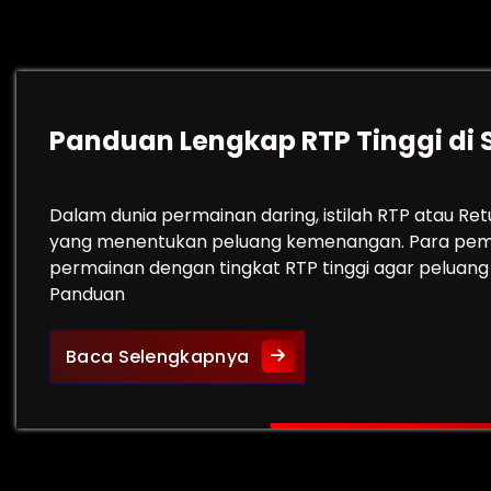
Panduan Lengkap RTP Tinggi di S
Dalam dunia permainan daring, istilah RTP atau Ret
yang menentukan peluang kemenangan. Para pemain 
permainan dengan tingkat RTP tinggi agar pelua
Panduan
Panduan Lengkap RTP Tingg
Baca Selengkapnya