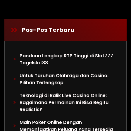
Pos-Pos Terbaru
Panduan Lengkap RTP Tinggi di Slot777
Togelslot88
Untuk Taruhan Olahraga dan Casino:
Pilihan Terlengkap
Teknologi di Balik Live Casino Online:
Bagaimana Permainan Ini Bisa Begitu
Realistis?
Main Poker Online Dengan
Memanfaatkan Peluang Yang Tersedia