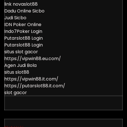
link novaslot88
Dadu Online Sicbo
Judi Sicbo
IDN Poker Online
Indo7Poker Login
Putarslot88 Login
Putarslot88 Login
situs slot gacor
https://vipwin88.eu.com/
Agen Judi Bola
situs slot88
https://vipwin88.it.com/
https://putarslot88.it.com/
slot gacor