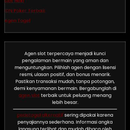
Slot Hoki
IDN Poker Terbaik
Agen Togel
Agen slot terpercaya menjadi kunci
pengalaman bermain yang aman dan
menguntungkan. Pilihlah agen dengan lisensi
resmi, ulasan positif, dan bonus menarik.
Pastikan transaksi mudah, tanpa potongan,
demi kenyamanan bermain. Bergabunglah di
agen slot
terbaik untuk peluang menang
lebih besar.
pedetogel alternatif
sering dipakai karena
penyajiannya sederhana. Informasi angka
langsung terlihat dan mudah dibaca oleh