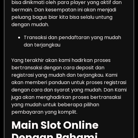
bisa dinikmati oleh para player yang aktif dan
bermain. Dan kesempatan ini akan menjadi
peluang bagus biar kita bisa selalu untung
dengan mudah.
Transaksi dan pendaftaran yang mudah
dan terjangkau
Yang terakhir akan kami hadirkan proses
bertransaksi dengan cara deposit dan
registrasi yang mudah dan terjangkau. Kami
akan memberi panduan untuk proses registrasi
dengan cara dan syarat yang mudah. Dan Kami
juga akan menghadirkan proses bertransaksi
yang mudah untuk beberapa pilihan
pembayaran yang komplit.
Main Slot Online
Dengan Pahami