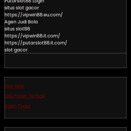
Putarslot88 Login
situs slot gacor
https://vipwin88.eu.com/
Agen Judi Bola
situs slot88
https://vipwin88.it.com/
https://putarslot88.it.com/
slot gacor
Slot Hoki
IDN Poker Terbaik
Agen Togel