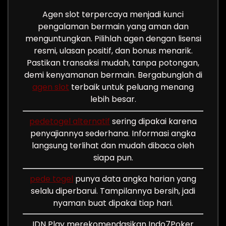
Agen slot terpercaya menjadi kunci
pengalaman bermain yang aman dan
menguntungkan. Pilihlah agen dengan lisensi
resmi, ulasan positif, dan bonus menarik.
Pastikan transaksi mudah, tanpa potongan,
demi kenyamanan bermain. Bergabunglah di
agen slot
terbaik untuk peluang menang
lebih besar.
pedetogel alternatif
sering dipakai karena
penyajiannya sederhana. Informasi angka
langsung terlihat dan mudah dibaca oleh
siapa pun.
pede togel
punya data angka harian yang
selalu diperbarui. Tampilannya bersih, jadi
nyaman buat dipakai tiap hari.
IDN Play merekomendasikan Indo7Poker