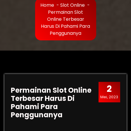
Home
-
Slot Online
-
Permainan Slot
Online Terbesar
Harus Di Pahami Para
Penggunanya
2
Permainan Slot Online
Terbesar Harus Di
Mei, 2023
Pahami Para
Penggunanya