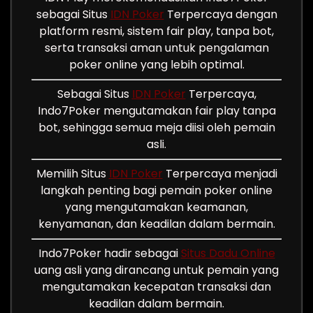
sebagai Situs
IDN Poker
Terpercaya dengan
platform resmi, sistem fair play, tanpa bot,
serta transaksi aman untuk pengalaman
poker online yang lebih optimal.
Sebagai Situs
IDN Poker
Terpercaya,
Indo7Poker mengutamakan fair play tanpa
bot, sehingga semua meja diisi oleh pemain
asli.
Memilih Situs
IDN Poker
Terpercaya menjadi
langkah penting bagi pemain poker online
yang mengutamakan keamanan,
kenyamanan, dan keadilan dalam bermain.
Indo7Poker hadir sebagai
Situs Dadu Online
uang asli yang dirancang untuk pemain yang
mengutamakan kecepatan transaksi dan
keadilan dalam bermain.