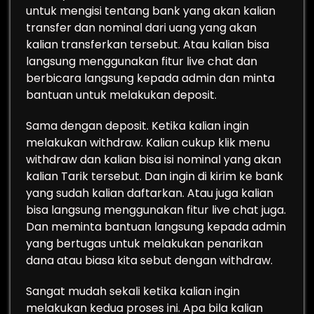
untuk mengisi tentang bank yang akan kalian
transfer dan nominal dari uang yang akan
kalian transferkan tersebut. Atau kalian bisa
langsung menggunakan fitur live chat dan
berbicara langsung kepada admin dan minta
bantuan untuk melakukan deposit.
Sama dengan deposit. Ketika kalian ingin
melakukan withdraw. Kalian cukup klik menu
withdraw dan kalian bisa isi nominal yang akan
kalian Tarik tersebut. Dan ingin di kirim ke bank
yang sudah kalian daftarkan. Atau juga kalian
bisa langsung menggunakan fitur live chat juga.
Dan meminta bantuan langsung kepada admin
yang bertugas untuk melakukan penarikan
dana atau biasa kita sebut dengan withdraw.
Sangat mudah sekali ketika kalian ingin
melakukan kedua proses ini. Apa bila kalian