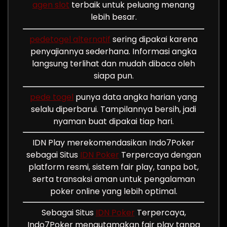
agen slot
terbaik untuk peluang menang
lebih besar.
pedetogel alternatif
sering dipakai karena
penyajiannya sederhana. Informasi angka
langsung terlihat dan mudah dibaca oleh
siapa pun.
pede togel
punya data angka harian yang
selalu diperbarui. Tampilannya bersih, jadi
nyaman buat dipakai tiap hari.
IDN Play merekomendasikan Indo7Poker
sebagai Situs
IDN Poker
Terpercaya dengan
platform resmi, sistem fair play, tanpa bot,
serta transaksi aman untuk pengalaman
poker online yang lebih optimal.
Sebagai Situs
IDN Poker
Terpercaya,
Indo7Poker mengutamakan fair play tanpa