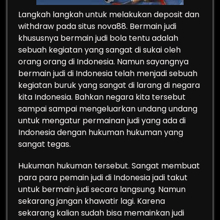
Langkah langkah untuk melakukan deposit dan
withdraw pada situs nova88. Bermain judi
khususnya bermain judi bola tentu adalah
sebuah kegiatan yang sangat di sukai oleh
orang orang di Indonesia. Namun sayangnya
bermain judi di Indonesia telah menjadi sebuah
kegiatan buruk yang sangat di larang di negara
kita Indonesia. Bahkan negara kita tersebut
sampai sampai mengeluarkan undang undang
untuk mengatur permainan judi yang ada di
Indonesia dengan hukuman hukuman yang
sangat tegas.
Hukuman hukuman tersebut. Sangat membuat
para para pemain judi di Indonesia jadi takut
untuk bermain judi secara langsung. Namun
sekarang jangan khawatir lagi. Karena
sekarang kalian sudah bisa memainkan judi