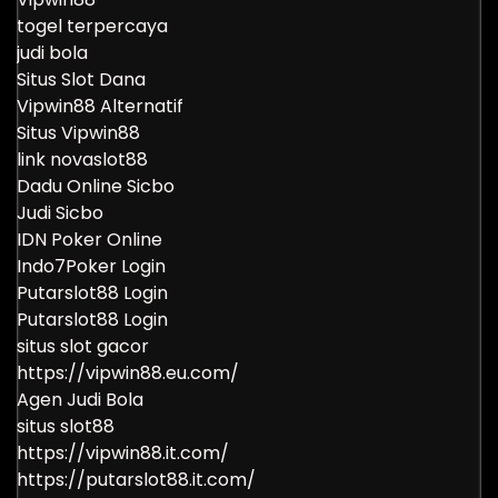
togel terpercaya
judi bola
Situs Slot Dana
Vipwin88 Alternatif
Situs Vipwin88
link novaslot88
Dadu Online Sicbo
Judi Sicbo
IDN Poker Online
Indo7Poker Login
Putarslot88 Login
Putarslot88 Login
situs slot gacor
https://vipwin88.eu.com/
Agen Judi Bola
situs slot88
https://vipwin88.it.com/
https://putarslot88.it.com/