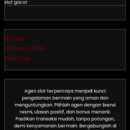
slot gacor
Slot Hoki
IDN Poker Terbaik
Agen Togel
Agen slot terpercaya menjadi kunci
pengalaman bermain yang aman dan
menguntungkan. Pilihlah agen dengan lisensi
resmi, ulasan positif, dan bonus menarik.
Pastikan transaksi mudah, tanpa potongan,
demi kenyamanan bermain. Bergabunglah di