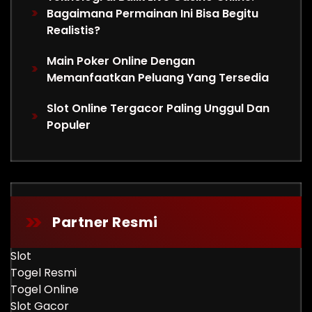
Bagaimana Permainan Ini Bisa Begitu
Realistis?
Main Poker Online Dengan
Memanfaatkan Peluang Yang Tersedia
Slot Online Tergacor Paling Unggul Dan
Populer
Partner Resmi
Slot
Togel Resmi
Togel Online
Slot Gacor