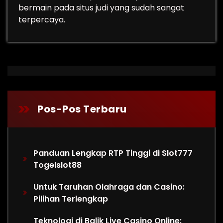
bermain pada situs judi yang sudah sangat
terpercaya.
Pos-Pos Terbaru
Panduan Lengkap RTP Tinggi di Slot777
Togelslot88
Untuk Taruhan Olahraga dan Casino:
Pilihan Terlengkap
Teknologi di Balik Live Casino Online: