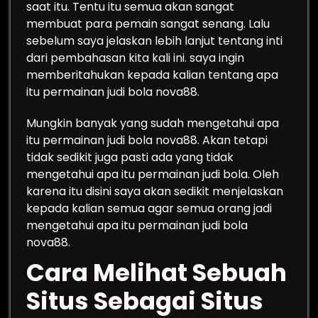
saat itu. Tentu itu semua akan sangat
membuat para pemain sangat senang. Lalu
sebelum saya jelaskan lebih lanjut tentang inti
dari pembahasan kita kali ini. saya ingin
memberitahukan kepada kalian tentang apa
itu permainan judi bola nova88.
Mungkin banyak yang sudah mengetahui apa
itu permainan judi bola nova88. Akan tetapi
tidak sedikit juga pasti ada yang tidak
mengetahui apa itu permainan judi bola. Oleh
karena itu disini saya akan sedikit menjelaskan
kepada kalian semua agar semua orang jadi
mengetahui apa itu permainan judi bola
nova88.
Cara Melihat Sebuah
Situs Sebagai Situs