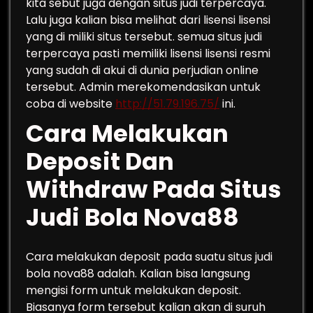
kita sebut juga dengan situs judi terpercaya.
Lalu juga kalian bisa melihat dari lisensi lisensi
yang di miliki situs tersebut. semua situs judi
terpercaya pasti memiliki lisensi lisensi resmi
yang sudah di akui di dunia perjudian online
tersebut. Admin merekomendasikan untuk
coba di website
http://51.79.196.75/
ini.
Cara Melakukan
Deposit Dan
Withdraw Pada Situs
Judi Bola Nova88
Cara melakukan deposit pada suatu situs judi
bola nova88 adalah. Kalian bisa langsung
mengisi form untuk melakukan deposit.
Biasanya form tersebut kalian akan di suruh