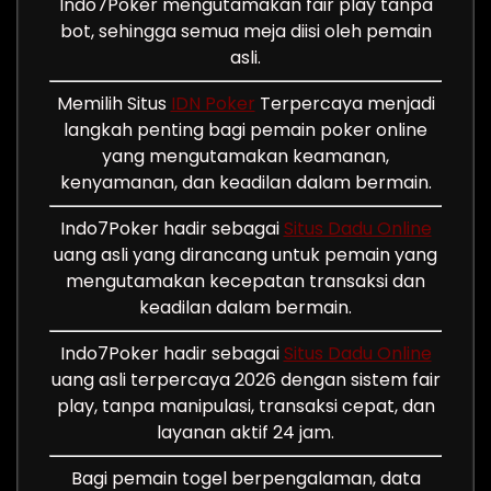
Indo7Poker mengutamakan fair play tanpa
bot, sehingga semua meja diisi oleh pemain
asli.
Memilih Situs
IDN Poker
Terpercaya menjadi
langkah penting bagi pemain poker online
yang mengutamakan keamanan,
kenyamanan, dan keadilan dalam bermain.
Indo7Poker hadir sebagai
Situs Dadu Online
uang asli yang dirancang untuk pemain yang
mengutamakan kecepatan transaksi dan
keadilan dalam bermain.
Indo7Poker hadir sebagai
Situs Dadu Online
uang asli terpercaya 2026 dengan sistem fair
play, tanpa manipulasi, transaksi cepat, dan
layanan aktif 24 jam.
Bagi pemain togel berpengalaman, data