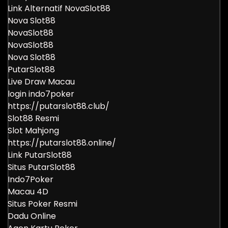
Link Alternatif NovaSlot88
Nova Slot88
NovaSlot88
NovaSlot88
Nova Slot88
PutarSlot88
Live Draw Macau
login indo7poker
https://putarslot88.club/
Slot88 Resmi
Slot Mahjong
https://putarslot88.online/
Link PutarSlot88
Situs PutarSlot88
Indo7Poker
Macau 4D
Situs Poker Resmi
Dadu Online