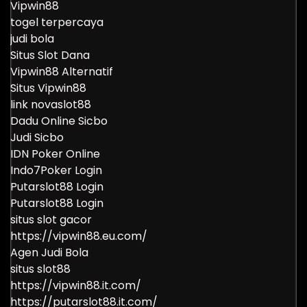
Vipwin88
togel terpercaya
judi bola
Situs Slot Dana
Vipwin88 Alternatif
Situs Vipwin88
link novaslot88
Dadu Online Sicbo
Judi Sicbo
IDN Poker Online
Indo7Poker Login
Putarslot88 Login
Putarslot88 Login
situs slot gacor
https://vipwin88.eu.com/
Agen Judi Bola
situs slot88
https://vipwin88.it.com/
https://putarslot88.it.com/