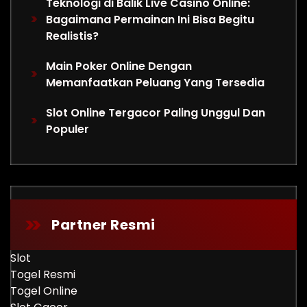
Teknologi di Balik Live Casino Online:
Bagaimana Permainan Ini Bisa Begitu
Realistis?
Main Poker Online Dengan
Memanfaatkan Peluang Yang Tersedia
Slot Online Tergacor Paling Unggul Dan
Populer
Partner Resmi
Slot
Togel Resmi
Togel Online