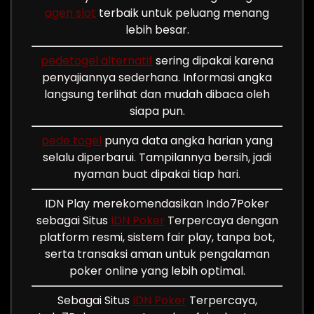
agen slot
terbaik untuk peluang menang
lebih besar.
pedetogel alternatif
sering dipakai karena
penyajiannya sederhana. Informasi angka
langsung terlihat dan mudah dibaca oleh
siapa pun.
pede togel
punya data angka harian yang
selalu diperbarui. Tampilannya bersih, jadi
nyaman buat dipakai tiap hari.
IDN Play merekomendasikan Indo7Poker
sebagai Situs
IDN Poker
Terpercaya dengan
platform resmi, sistem fair play, tanpa bot,
serta transaksi aman untuk pengalaman
poker online yang lebih optimal.
Sebagai Situs
IDN Poker
Terpercaya,