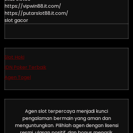
https://vipwin88.it.com/
https://putarslot88.it.com/
slot gacor
Slot Hoki
IDN Poker Terbaik
Agen Togel
Agen slot terpercaya menjadi kunci
pengalaman bermain yang aman dan
menguntungkan. Pilihlah agen dengan lisensi
resmi, ulasan positif, dan bonus menarik.