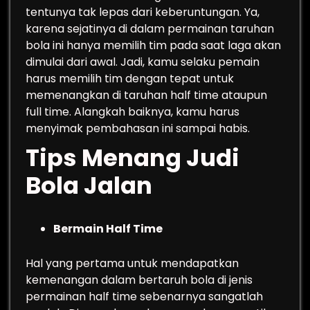
tentunya tak lepas dari keberuntungan. Ya,
karena sejatinya di dalam permainan taruhan
bola ini hanya memilih tim pada saat laga akan
dimulai dari awal. Jadi, kamu selaku pemain
harus memilih tim dengan tepat untuk
memenangkan di taruhan half time ataupun
full time. Alangkah baiknya, kamu harus
menyimak pembahasan ini sampai habis.
Tips Menang Judi
Bola Jalan
Bermain Half Time
Hal yang pertama untuk mendapatkan
kemenangan dalam bertaruh bola di jenis
permainan half time sebenarnya sangatlah