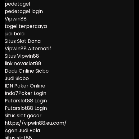
pedetogel
pedetogel login
Vipwin88
togel terpercaya
judi bola
Situs Slot Dana
Vipwin88 Alternatif
Situs Vipwin88
link novaslot88
Dadu Online Sicbo
Judi Sicbo
IDN Poker Online
Indo7Poker Login
Putarslot88 Login
Putarslot88 Login
situs slot gacor
https://vipwin88.eu.com/
Agen Judi Bola
situs slot88