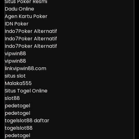
Situs Poker Resmi
Dadu Online
Agen Kartu Poker
IDN Poker
Indo7Poker Alternatif
Indo7Poker Alternatif
Indo7Poker Alternatif
vipwin88
vipwin88
linkvipwin88.com
situs slot
Malaka555
Situs Togel Online
slot88
pedetogel
pedetogel
togelslot88 daftar
togelslot88
pedetogel