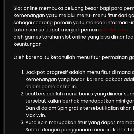
Slot online membuka peluang besar bagi para pem
kemenangan yaitu melalui menu-menu fitur dari ga
sebagai seorang pemain yaitu mencari informasi-in
kalian semua dapat menjadi pemain
judi slot online
oleh games taruhan slot online yang bisa dimanfa
keuntungan.
Oleh karena itu ketahuilah menu fitur permainan ga
Jackpot progresif adalah menu fitur di man
kemenangan yang besar. karena jackpot adal
dalam game online ini.
scatters adalah menu bonus yang diincar 
tersebut kalian berhak mendapatkan mini ga
Dan di dalam Spin gratis tersebut kalian aka
Max Win.
Auto Spin merupakan fitur yang dapat memban
Sebab dengan penggunaan menu ini kalian tidak