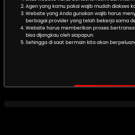
Agen yang kamu pakai wajib mudah diakses k
Website yang Anda gunakan wajib harus menyed
berbagai provider yang telah bekerja sama d
Website harus memberikan proses bertransak
bisa dijangkau oleh siapapun.
Sehingga di saat bermain kita akan berpelu