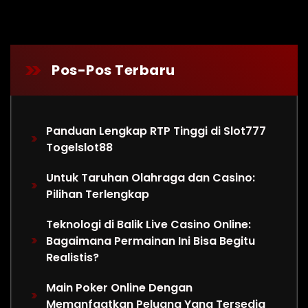
Pos-Pos Terbaru
Panduan Lengkap RTP Tinggi di Slot777
Togelslot88
Untuk Taruhan Olahraga dan Casino:
Pilihan Terlengkap
Teknologi di Balik Live Casino Online:
Bagaimana Permainan Ini Bisa Begitu
Realistis?
Main Poker Online Dengan
Memanfaatkan Peluang Yang Tersedia