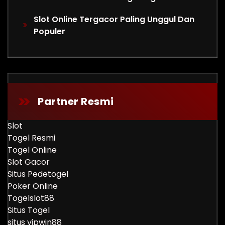
Slot Online Tergacor Paling Unggul Dan
Populer
Partner Resmi
Slot
Togel Resmi
Togel Online
Slot Gacor
Situs Pedetogel
Poker Online
Togelslot88
Situs Togel
situs vipwin88