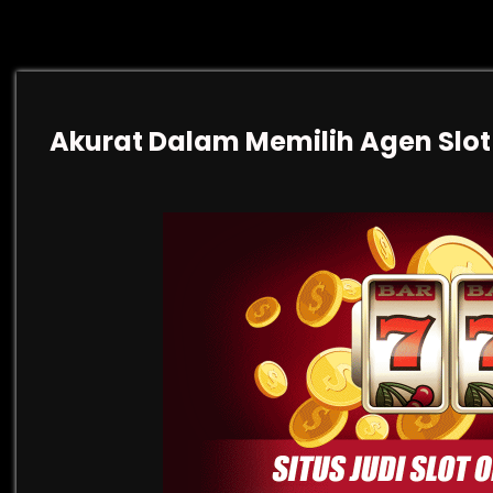
Akurat Dalam Memilih Agen Slot